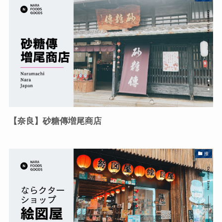
【奈良】砂糖傳増尾商店
推