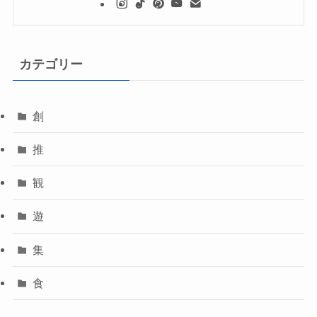
カテゴリー
創
推
観
遊
集
食