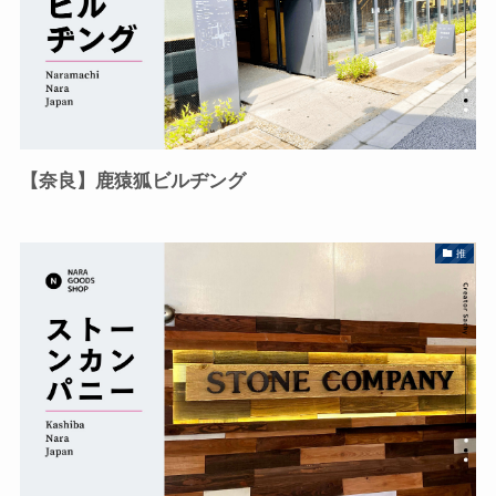
【奈良】鹿猿狐ビルヂング
推