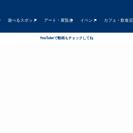
ト
遊べるスポット
アート・展覧会
イベント
カフェ・飲食
YouTubeで動画もチェックしてね