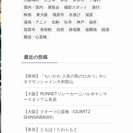
屋内・室内
展覧会
撮影スポット
旅行
映画
東大阪
橿原市
水遊び
滋賀
漫画・アニメ
生駒
社寺
神戸
福井
箕面市
美術館
自然
路地裏
遊園地
銭湯
難波・心斎橋
最近の投稿
【映画】『ちいかわ 人魚の島のひみつ』inシ
ネマサンシャイン大和郡山
【大阪】RUNNETリレーカーニバル＠ヤンマ
ースタジアム長居
【大阪】クオーツ心斎橋（QUARTZ
SHINSAIBASHI）
【奈良】ともぱ！たわらもと