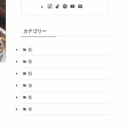
カテゴリー
創
推
観
遊
集
食