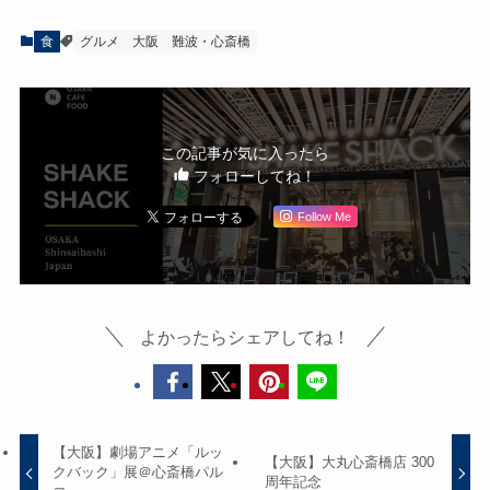
食
グルメ
大阪
難波・心斎橋
この記事が気に入ったら
フォローしてね！
Follow Me
よかったらシェアしてね！
【大阪】劇場アニメ「ルッ
【大阪】大丸心斎橋店 300
クバック」展＠心斎橋パル
周年記念