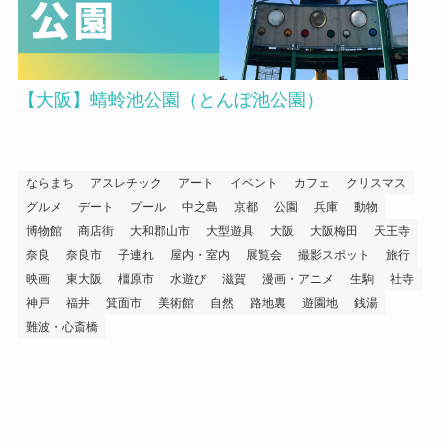
【大阪】蜻蛉池公園（とんぼ池公園）
ならまち
アスレチック
アート
イベント
カフェ
クリスマス
グルメ
デート
プール
中之島
京都
公園
兵庫
動物
博物館
商店街
大和郡山市
大型遊具
大阪
大阪梅田
天王寺
奈良
奈良市
子連れ
屋内・室内
展覧会
撮影スポット
旅行
映画
東大阪
橿原市
水遊び
滋賀
漫画・アニメ
生駒
社寺
神戸
福井
箕面市
美術館
自然
路地裏
遊園地
銭湯
難波・心斎橋