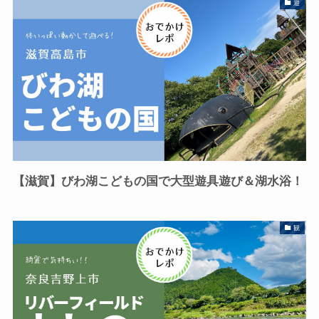
遊
【滋賀】びわ湖こどもの国で大型遊具遊び＆湖水浴！
観