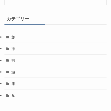
カテゴリー
創
推
観
遊
集
食