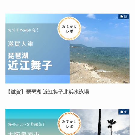
観
【滋賀】琵琶湖 近江舞子北浜水泳場
集