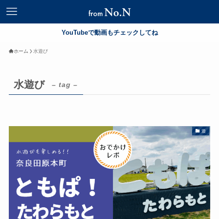
YouTubeで動画もチェックしてね
ホーム
水遊び
水遊び
– tag –
遊